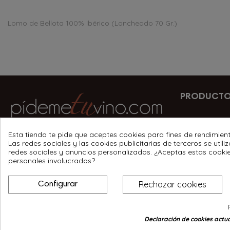
Lomo de Bellota 100% Ibérico (Loncheado 70 Gr.)
PRODUCT
Vinos
Esta tienda te pide que aceptes cookies para fines de rendimient
Carmen Santiso 1 entreplanta A, 15840
Las redes sociales y las cookies publicitarias de terceros se util
Licores
redes sociales y anuncios personalizados. ¿Aceptas estas cooki
Santa Comba
personales involucrados?
Vermús
639 342 985
Rechazar cookies
Configurar
Estuches
info@pidemetuvino.com
Accesorios
Declaración de cookies actua
Consentimiento de cookies