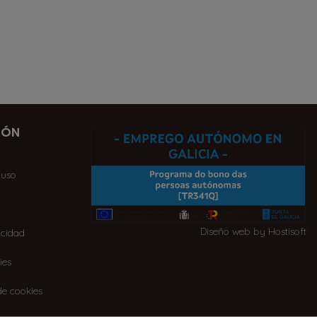
IÓN
 uso
Diseño web by Hostisoft
acidad
ies
de cookies