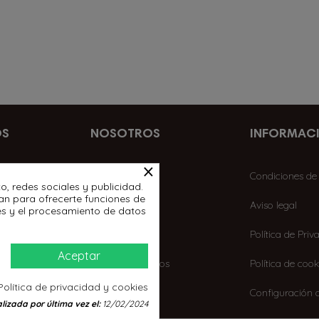
OS
NOSOTROS
INFORMAC
×
La empresa
Condiciones de
o, redes sociales y publicidad.
izan para ofrecerte funciones de
Contactar
Aviso legal
es y el procesamiento de datos
Mi cuenta
Política de Priv
Aceptar
Los más vendidos
Política de cook
Política de privacidad y cookies
Ofertas
Configuración 
lizada por última vez el:
12/02/2024