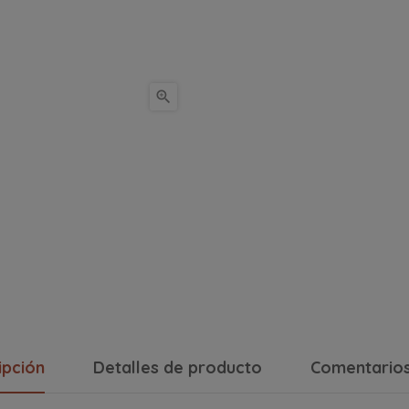

ipción
Detalles de producto
Comentario