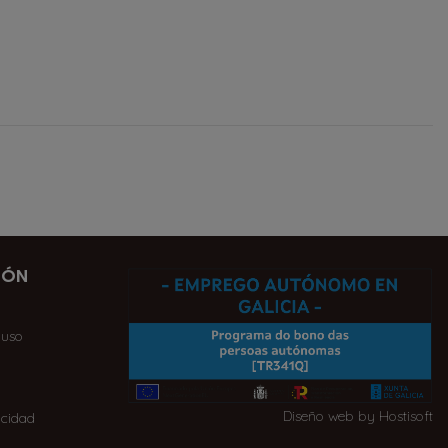
IÓN
 uso
Diseño web by Hostisoft
acidad