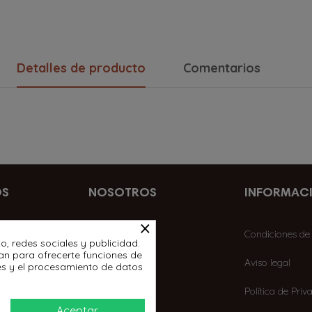
Detalles de producto
Comentarios
OS
NOSOTROS
INFORMAC
×
La empresa
Condiciones de
o, redes sociales y publicidad.
izan para ofrecerte funciones de
Contactar
Aviso legal
es y el procesamiento de datos
Mi cuenta
Política de Priv
Aceptar