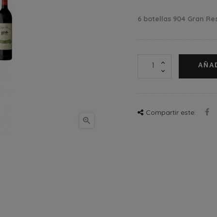
6 botellas 904 Gran Re
AÑA
Compartir este:
