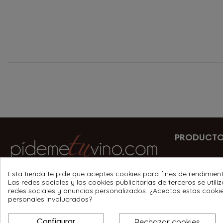
PRODUCT
Vinos
Esta tienda te pide que aceptes cookies para fines de rendimient
Carmen Santiso 1 entreplanta A, 15840
Las redes sociales y las cookies publicitarias de terceros se util
Licores
redes sociales y anuncios personalizados. ¿Aceptas estas cooki
Santa Comba
personales involucrados?
Vermús
639 342 985
Rechazar cookies
Configurar