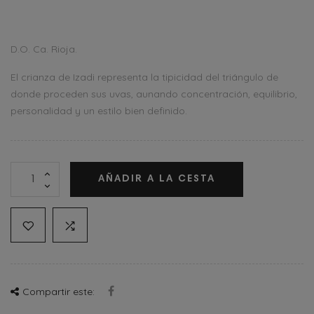
D.O. Ca. Rioja.
El crianza de Izadi representa la tipicidad del triángulo de
donde proceden sus uvas, aunando concentración, equilibrio,
personalidad y un estilo bien definido.
AÑADIR A LA CESTA
Compartir este: